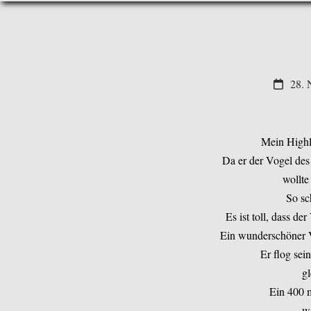
28. 
Mein Highli
Da er der Vogel des
wollte
So sc
Es ist toll, dass d
Ein wunderschöner V
Er flog se
gl
Ein 400 
wä