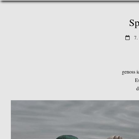
Sp
7.
genoss i
E
d