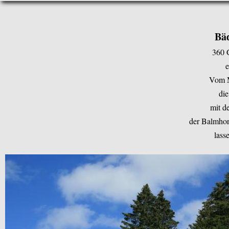
Bä
360 
e
Vom M
die
mit d
der Balmhor
lass